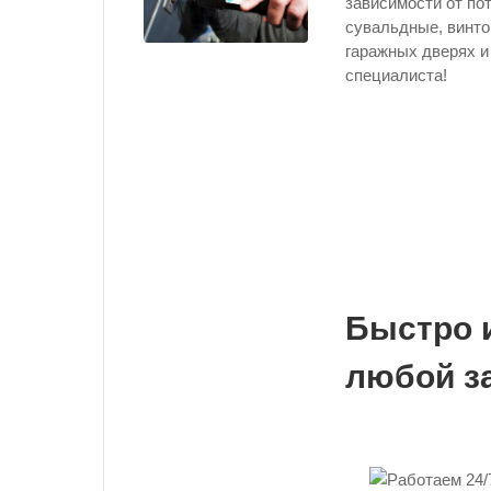
зависимости от по
сувальдные, винто
гаражных дверях и
специалиста!
Быстро 
любой з