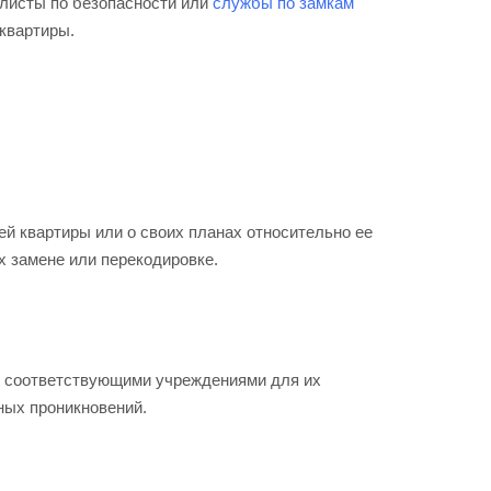
листы по безопасности или
службы по замкам
квартиры.
 квартиры или о своих планах относительно ее
х замене или перекодировке.
 с соответствующими учреждениями для их
ных проникновений.