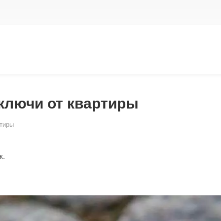
 ключи от квартиры
ртиры
к.