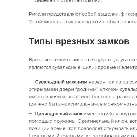
лицевая и ответная планки.
Ригели представляют собой защелки, фиксир
Устойчивость замка к вскрытию обусловлен
Типы врезных замков
Врезные замки отличаются друг от друга с
являются сувальдные, цилиндровые и элект
назван так из-за с
Сувальдный механизм
открывании двери “родным” ключом сувальды
имеют ключи и скважины большого размера. 
должно быть максимальным, в межкомнатны
имеет штифты внутри 
Цилиндровый замок
помощью пружины. Оригинальный ключ, вста
позиции элементов позволяет открывать или
1-рядными, 2-рядными, крестообразными и