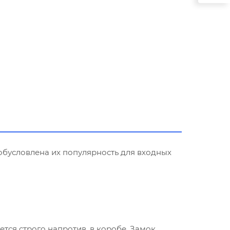
обусловлена их популярность для входных
тся строго напротив, в коробе. Замок