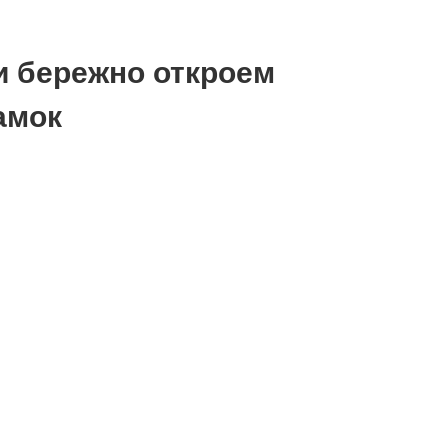
и бережно откроем
амок