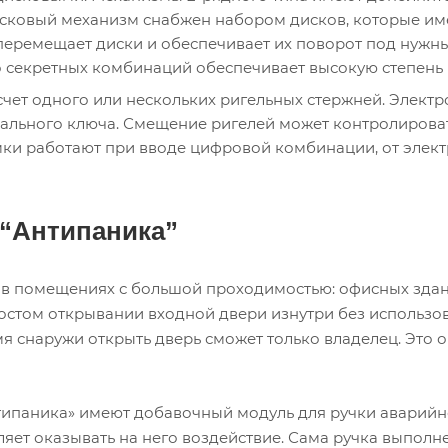
исковый механизм снабжен набором дисков, которые им
перемещает диски и обеспечивает их поворот под нужны
 секретных комбинаций обеспечивает высокую степень 
счет одного или нескольких ригельных стержней. Элект
нального ключа. Смещение ригелей может контролироват
ки работают при вводе цифровой комбинации, от электр
 “Антипаника”
 помещениях с большой проходимостью: офисных здания
простом открывании входной двери изнутри без использ
мя снаружи открыть дверь сможет только владелец. Это
ипаника» имеют добавочный модуль для ручки аварийно
ет оказывать на него воздействие. Сама ручка выполне