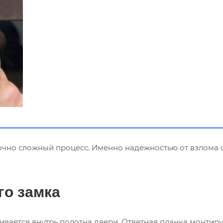
точно сложный процесс. Именно надежностью от взлома 
го замка
ивается внутрь полотна двери. Ответная планка монтируе