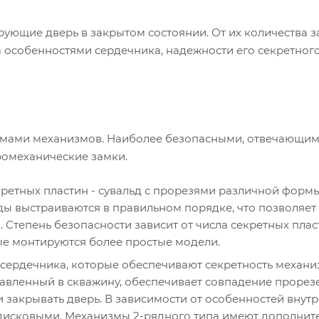
ующие дверь в закрытом состоянии. От их количества за
а особенностями сердечника, надежности его секретног
хемами механизмов. Наиболее безопасными, отвечающим
ромеханические замки.
екретных пластин - сувальд с прорезями различной форм
 выстраиваются в правильном порядке, что позволяет з
Степень безопасности зависит от числа секретных плас
е монтируются более простые модели.
сердечника, которые обеспечивают секретность механиз
вленный в скважину, обеспечивает совпадение прорез
 закрывать дверь. В зависимости от особенностей внут
 дисковыми. Механизмы 2-рядного типа имеют дополнит