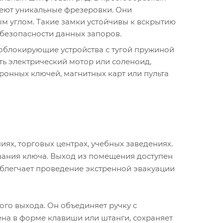
еют уникальные фрезеровки. Они
м углом. Такие замки устойчивы к вскрытию
безопасности данных запоров.
роблокирующие устройства с тугой пружиной
ь электрический мотор или соленоид,
онных ключей, магнитных карт или пульта
х, торговых центрах, учебных заведениях.
ования ключа. Выход из помещения доступен
 облегчает проведение экстренной эвакуации
го выхода. Он объединяет ручку с
на в форме клавиши или штанги, сохраняет